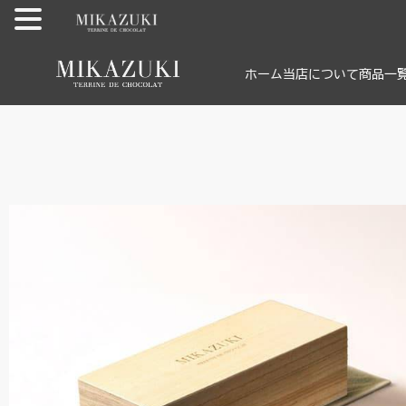
内
ホーム
当店について
商品一
容
を
ス
キ
ッ
プ