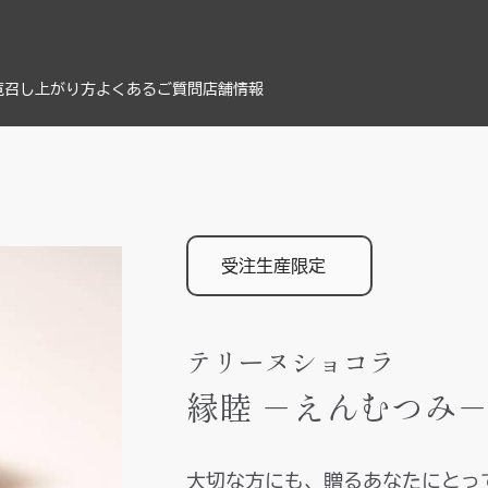
覧
召し上がり方
よくあるご質問
店舗情報
受注生産限定
テリーヌショコラ
縁睦 －えんむつみ
大切な方にも、贈るあなたにとっ