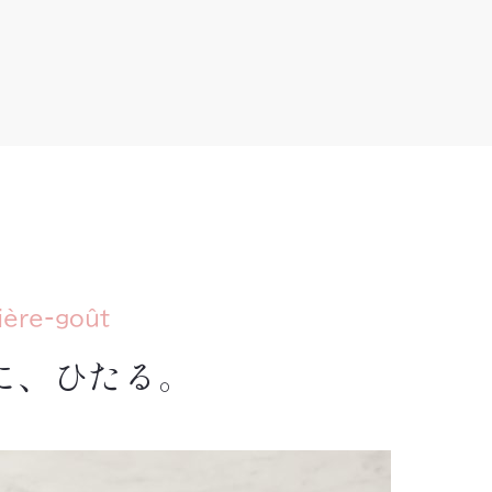
ière-goût
、ひたる。