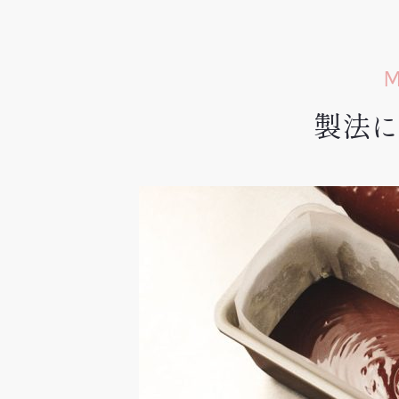
M
製法に