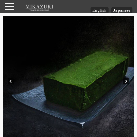
English
Japanese
内
容
を
ス
キ
ッ
プ